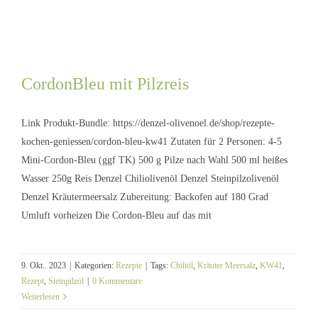
CordonBleu mit Pilzreis
Link Produkt-Bundle: https://denzel-olivenoel.de/shop/rezepte-
kochen-geniessen/cordon-bleu-kw41 Zutaten für 2 Personen: 4-5
Mini-Cordon-Bleu (ggf TK) 500 g Pilze nach Wahl 500 ml heißes
CordonBleu mit Pilzreis
Wasser 250g Reis Denzel Chiliolivenöl Denzel Steinpilzolivenöl
Denzel Kräutermeersalz Zubereitung: Backofen auf 180 Grad
Umluft vorheizen Die Cordon-Bleu auf das mit
9. Okt.. 2023
|
Kategorien:
Rezepte
|
Tags:
Chiliöl
,
Kräuter Meersalz
,
KW41
,
Rezept
,
Steinpilzöl
|
0 Kommentare
Weiterlesen