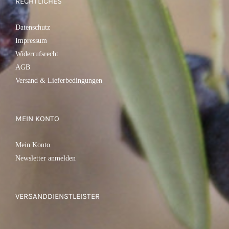
RECHTLICHES
Datenschutz
Impressum
Widerrufsrecht
AGB
Versand & Lieferbedingungen
MEIN KONTO
Mein Konto
Newsletter anmelden
VERSANDDIENSTLEISTER