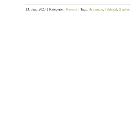
13. Sep.. 2023
|
Kategorien:
Rezepte
|
Tags:
Balsamico
,
Feldsalat
,
Himbeer
Feldsalat für Zwei