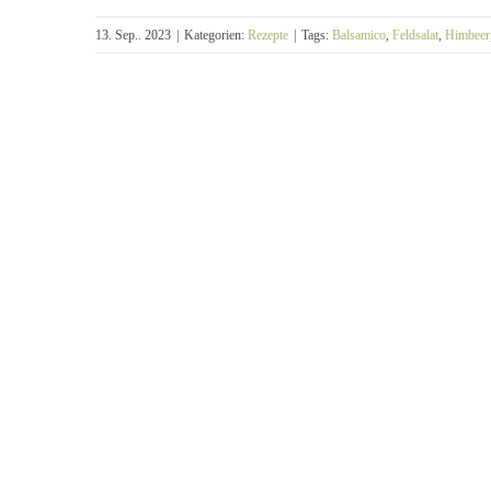
13. Sep.. 2023
|
Kategorien:
Rezepte
|
Tags:
Balsamico
,
Feldsalat
,
Himbeer
Feldsalat für Zwei