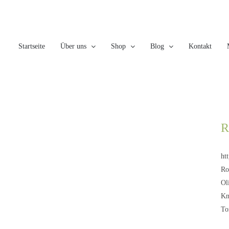
Skip
to
content
Startseite
Über uns
Shop
Blog
Kontakt
R
ht
Ro
Ol
Kn
To