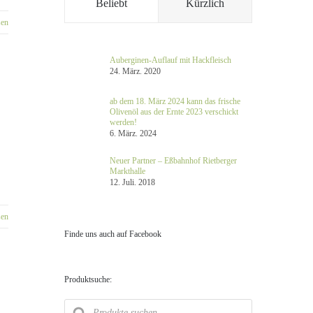
Beliebt
Kürzlich
sen
Auberginen-Auflauf mit Hackfleisch
24. März. 2020
ab dem 18. März 2024 kann das frische
Olivenöl aus der Ernte 2023 verschickt
werden!
6. März. 2024
Neuer Partner – Eßbahnhof Rietberger
Markthalle
12. Juli. 2018
sen
Finde uns auch auf Facebook
Produktsuche:
Products
search