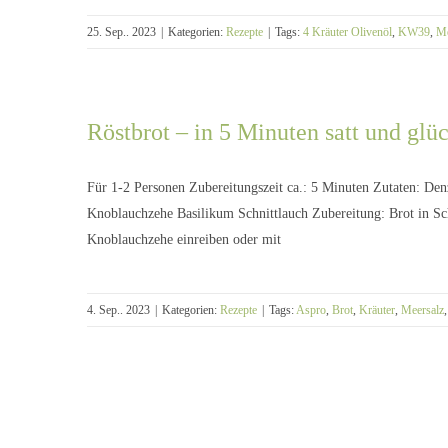
25. Sep.. 2023
|
Kategorien:
Rezepte
|
Tags:
4 Kräuter Olivenöl
,
KW39
,
Me
Rezept Seelachs
Röstbrot – in 5 Minuten satt und glüc
Für 1-2 Personen Zubereitungszeit ca.: 5 Minuten Zutaten: De
Knoblauchzehe Basilikum Schnittlauch Zubereitung: Brot in Sc
Knoblauchzehe einreiben oder mit
4. Sep.. 2023
|
Kategorien:
Rezepte
|
Tags:
Aspro
,
Brot
,
Kräuter
,
Meersalz