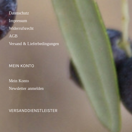
Datenschutz
Impressum
Widerrufsrecht
AGB
Versand & Lieferbedingungen
MEIN KONTO
Mein Konto
Newsletter anmelden
VERSANDDIENSTLEISTER