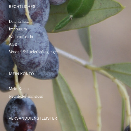
RECHTLICHES
Datenschutz
Impressum
Widerrufsrecht
AGB
Versand & Lieferbedingungen
MEIN KONTO
Mein Konto
Newsletter anmelden
VERSANDDIENSTLEISTER