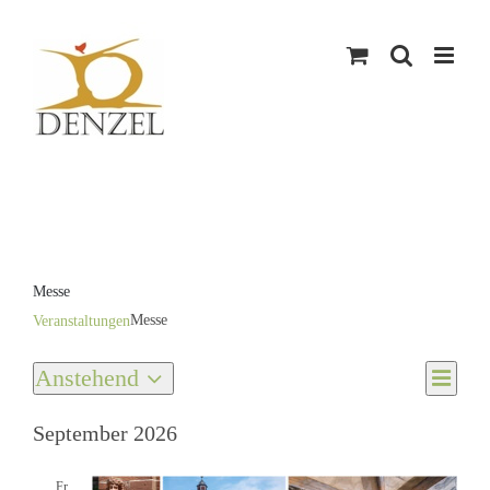
Skip
to
content
Messe
Messe
Veranstaltungen
Veranstaltungen
Anstehend
Veran
Liste
Ansic
Datum
Ansic
Navig
wählen.
September 2026
Navig
Fr.