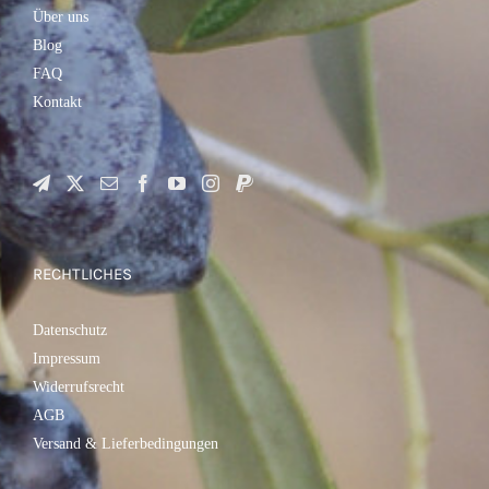
Über uns
Blog
FAQ
Kontakt
RECHTLICHES
Datenschutz
Impressum
Widerrufsrecht
AGB
Versand & Lieferbedingungen