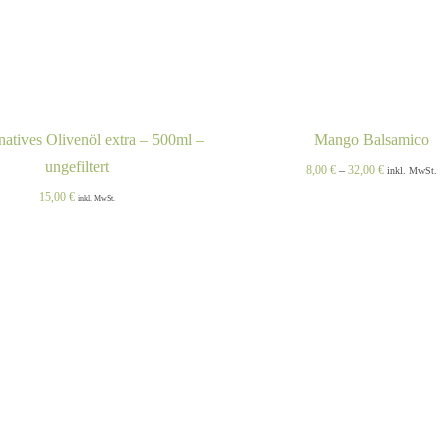
natives Olivenöl extra – 500ml –
Mango Balsamico
ungefiltert
Preisspanne:
8,00
€
–
32,00
€
inkl. MwSt.
8,00 €
15,00
€
inkl. MwSt.
bis
32,00 €
DIE
DEN WARENKORB
QUICK
AUSFÜHRUNG WÄHLEN
/
/
PRO
VIEW
VIEW
WEI
MEH
VAR
AUF.
DIE
OPT
KÖN