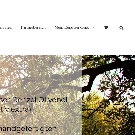
errufen
Partnerbereich
Mein Benutzerkonto
s
e
r
D
e
n
z
e
l
O
l
i
v
e
n
ö
l
t
i
v
e
x
t
r
a
)
h
a
n
d
g
e
f
e
r
t
i
g
t
e
n