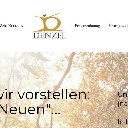
Mein Konto
Ferienwohnung
Vertrag wid
w
i
r
v
o
r
s
t
e
l
l
e
n
:
U
n
(
n
a
N
e
u
e
n
"
.
.
.
I
n