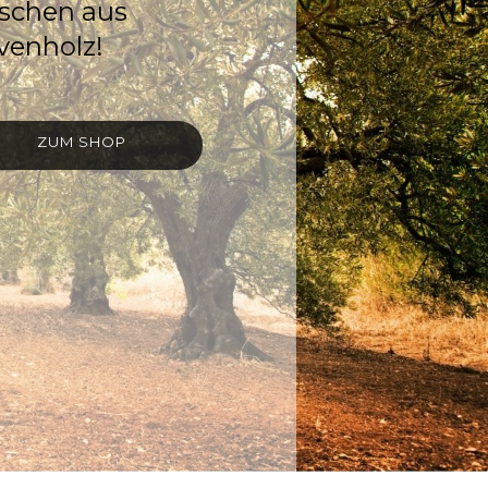
s
c
h
e
n
a
u
s
v
e
n
h
o
l
z
!
ZUM SHOP