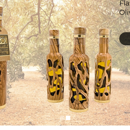
F
l
a
O
l
i