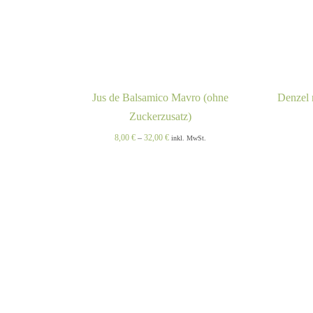
Jus de Balsamico Mavro (ohne
Denzel 
Zuckerzusatz)
Preisspanne:
8,00
€
–
32,00
€
inkl. MwSt.
8,00 €
bis
32,00 €
DIESES
AUSFÜHRUNG WÄHLEN
QUICK
IN 
/
PRODUKT
VIEW
WEIST
MEHRERE
VARIANTEN
AUF.
DIE
OPTIONEN
KÖNNEN