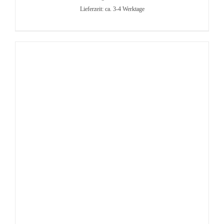
Lieferzeit: ca. 3-4 Werktage
IN DEN WARENKORB
/
DETAILS