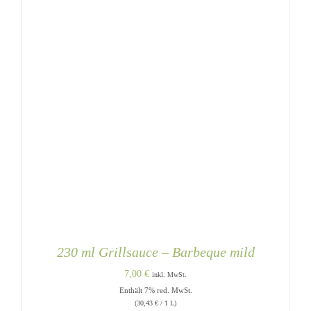
230 ml Grillsauce – Barbeque mild
7,00
€
inkl. MwSt.
Enthält 7% red. MwSt.
(
30,43
€
/ 1 L)