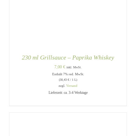
230 ml Grillsauce – Paprika Whiskey
7,00
€
inkl. MwSt.
Enthält 7% red. MwSt.
(
30,43
€
/ 1 L)
zzgl.
Versand
Lieferzeit: ca. 3-4 Werktage
IN DEN WARENKORB
/
DETAILS