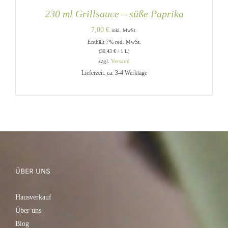
230 ml Grillsauce – süße Paprika
7,00
€
inkl. MwSt.
Enthält 7% red. MwSt.
(
30,43
€
/ 1 L)
zzgl.
Versand
Lieferzeit: ca. 3-4 Werktage
IN DEN WARENKORB
/
DETAILS
ÜBER UNS
Hausverkauf
Über uns
Blog