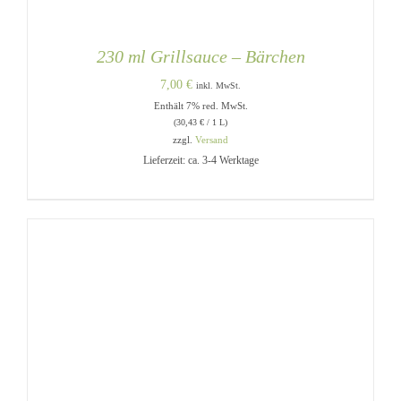
230 ml Grillsauce – Bärchen
7,00
€
inkl. MwSt.
Enthält 7% red. MwSt.
(
30,43
€
/ 1 L)
zzgl.
Versand
Lieferzeit: ca. 3-4 Werktage
IN DEN WARENKORB
/
DETAILS