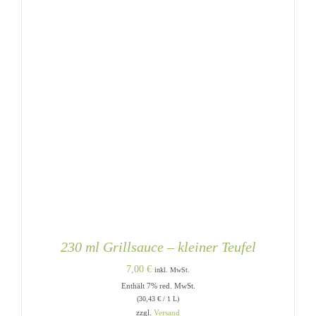
230 ml Grillsauce – kleiner Teufel
7,00
€
inkl. MwSt.
Enthält 7% red. MwSt.
(
30,43
€
/ 1 L)
zzgl.
Versand