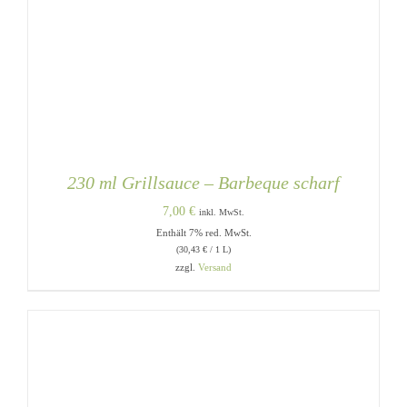
230 ml Grillsauce – Barbeque scharf
7,00
€
inkl. MwSt.
Enthält 7% red. MwSt.
(
30,43
€
/ 1 L)
zzgl.
Versand
DETAILS