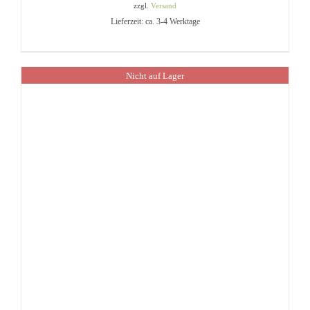
zzgl.
Versand
Lieferzeit: ca. 3-4 Werktage
Nicht auf Lager
IN DEN WARENKORB
/
DETAILS