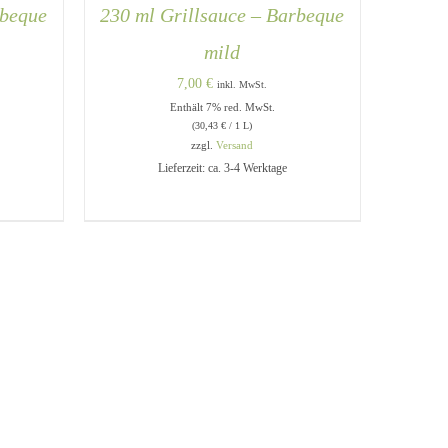
rbeque
230 ml Grillsauce – Barbeque
mild
7,00
€
inkl. MwSt.
Enthält 7% red. MwSt.
(
30,43
€
/ 1 L)
zzgl.
Versand
IN DEN WARENKORB
/
QUICK
Lieferzeit: ca. 3-4 Werktage
VIEW