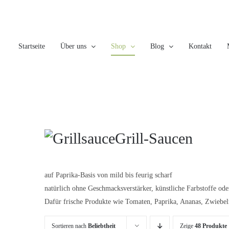
Skip
to
content
Startseite
Über uns
Shop
Blog
Kontakt
Grill-Saucen
auf Paprika-Basis von mild bis feurig scharf
natürlich ohne Geschmacksverstärker, künstliche Farbstoffe od
Dafür frische Produkte wie Tomaten, Paprika, Ananas, Zwieb
Sortieren nach
Beliebtheit
Zeige
48 Produkte