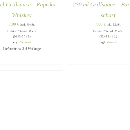
ml Grillsauce – Paprika
230 ml Grillsauce – Ba
Whiskey
scharf
7,00
€
7,00
€
inkl. MwSt.
inkl. MwSt.
Enthält 7% red. MwSt.
Enthält 7% red. MwSt.
(
30,43
€
/ 1 L)
(
30,43
€
/ 1 L)
zzgl.
Versand
zzgl.
Versand
DEN WARENKORB
/
QUICK
QUICK VIEW
Lieferzeit: ca. 3-4 Werktage
VIEW