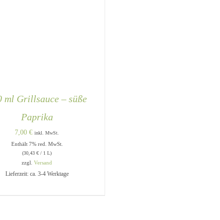
 ml Grillsauce – süße
Paprika
7,00
€
inkl. MwSt.
Enthält 7% red. MwSt.
(
30,43
€
/ 1 L)
zzgl.
Versand
DEN WARENKORB
/
QUICK
Lieferzeit: ca. 3-4 Werktage
VIEW