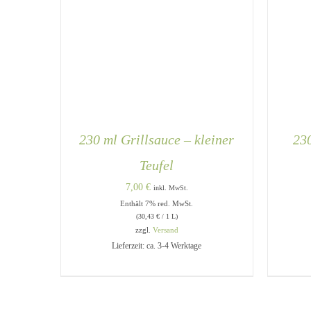
230 ml Grillsauce – kleiner
230
Teufel
7,00
€
inkl. MwSt.
Enthält 7% red. MwSt.
(
30,43
€
/ 1 L)
zzgl.
Versand
IN DEN WARENKORB
/
QUICK
IN 
Lieferzeit: ca. 3-4 Werktage
VIEW