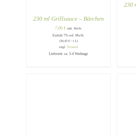
230 
230 ml Grillsauce – Bärchen
7,00
€
inkl. MwSt.
Enthält 7% red. MwSt.
(
30,43
€
/ 1 L)
IN 
zzgl.
Versand
Lieferzeit: ca. 3-4 Werktage
IN DEN WARENKORB
/
QUICK
VIEW