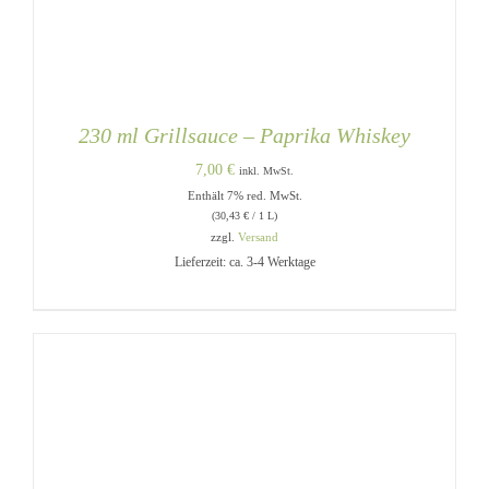
230 ml Grillsauce – Paprika Whiskey
7,00
€
inkl. MwSt.
Enthält 7% red. MwSt.
(
30,43
€
/ 1 L)
zzgl.
Versand
Lieferzeit: ca. 3-4 Werktage
IN DEN WARENKORB
/
DETAILS