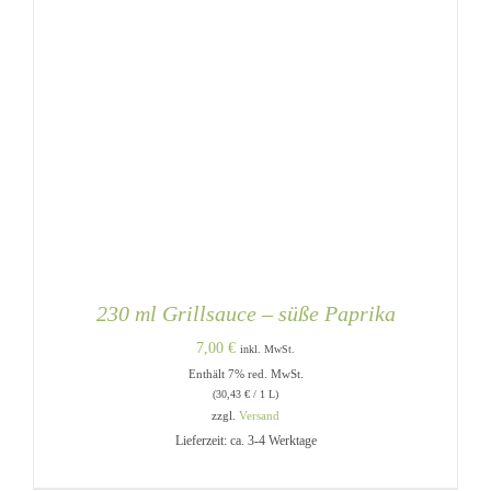
230 ml Grillsauce – süße Paprika
7,00
€
inkl. MwSt.
Enthält 7% red. MwSt.
(
30,43
€
/ 1 L)
zzgl.
Versand
Lieferzeit: ca. 3-4 Werktage