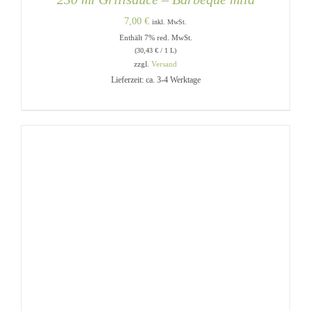
7,00
€
inkl. MwSt.
Enthält 7% red. MwSt.
(
30,43
€
/ 1 L)
zzgl.
Versand
Lieferzeit: ca. 3-4 Werktage
IN DEN WARENKORB
/
DETAILS