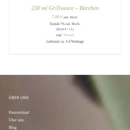
230 ml Grillsauce – Bärchen
7,00
€
inkl. MwSt.
Enthält 7% red. MwSt.
(
30,43
€
/ 1 L)
zzgl.
Versand
Lieferzeit: ca. 3-4 Werktage
IN DEN WARENKORB
/
DETAILS
ÜBER UNS
Hausverkauf
Über uns
Blog