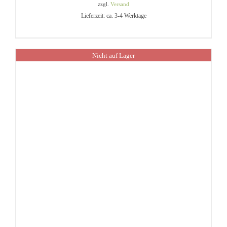
zzgl.
Versand
Lieferzeit: ca. 3-4 Werktage
Nicht auf Lager
IN DEN WARENKORB
/
DETAILS