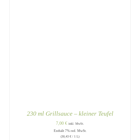
230 ml Grillsauce – kleiner Teufel
7,00
€
inkl. MwSt.
Enthält 7% red. MwSt.
(
30,43
€
/ 1 L)