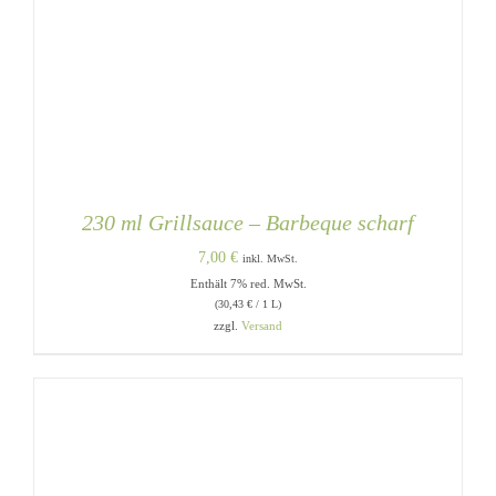
230 ml Grillsauce – Barbeque scharf
7,00
€
inkl. MwSt.
Enthält 7% red. MwSt.
(
30,43
€
/ 1 L)
zzgl.
Versand
DETAILS