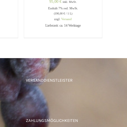
95,00
€
inkl. MwSt.
Enthält 7% red. MwSt.
(
190,00
€
/ 1 L)
zzgl.
Versand
Lieferzeit: ca. 14 Werktage
UICK
IN DEN WARENKORB
/
QUICK
VIEW
VERSANDDIENSTLEISTER
ZAHLUNGSMÖGLICHKEITEN