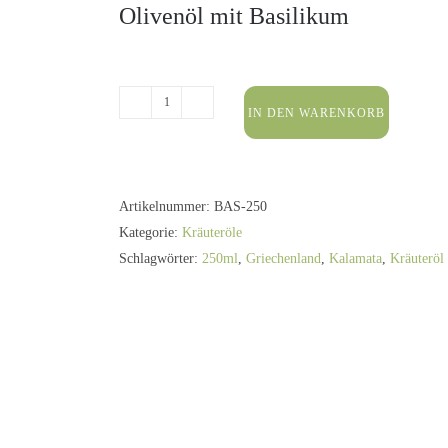
Olivenöl mit Basilikum
IN DEN WARENKORB
250
ml
Basilikum
Olivenöl
Artikelnummer:
BAS-250
Menge
Kategorie:
Kräuteröle
Schlagwörter:
250ml
,
Griechenland
,
Kalamata
,
Kräuteröl