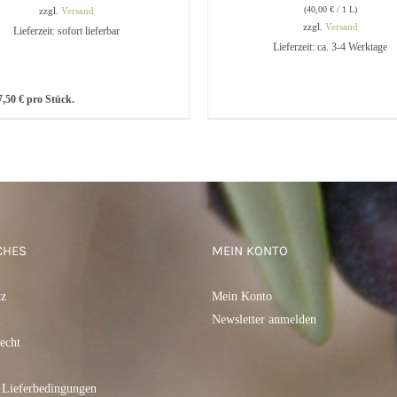
(
40,00
€
/ 1 L)
zzgl.
Versand
zzgl.
Versand
Lieferzeit: sofort lieferbar
Lieferzeit: ca. 3-4 Werktage
DEN WARENKORB
/
QUICK
IN DEN WARENKORB
/
Q
7,50
€
pro Stück.
VIEW
VIEW
CHES
MEIN KONTO
tz
Mein Konto
m
Newsletter anmelden
echt
 Lieferbedingungen