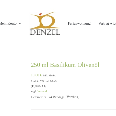
Mein Konto
Ferienwohnung
Vertrag wid
250 ml Basilikum Olivenöl
10,00
€
inkl. MwSt.
Enthält 7% red. MwSt.
(
40,00
€
/ 1 L)
zzgl.
Versand
Vorrätig
Lieferzeit: ca. 3-4 Werktage