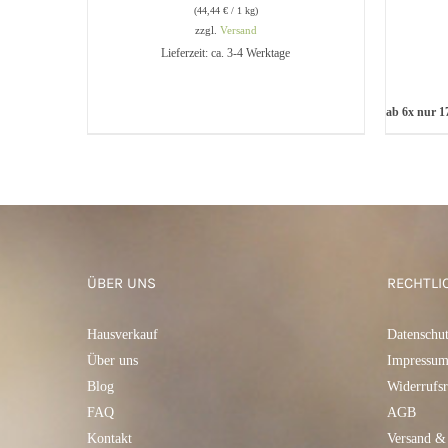
(
44,44
€
/ 1 kg)
zzgl.
Versand
Lieferzeit: ca. 3-4 Werktage
IN DEN WARENKORB
/
QUICK
IN 
ab 6x nur
1
VIEW
ÜBER UNS
RECHTLI
Hausverkauf
Datenschu
Über uns
Impressu
Blog
Widerrufsr
FAQ
AGB
Kontakt
Versand &