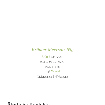
Kräuter Meersalz 65g
5,00
€
inkl. MwSt.
IN DEN
Enthält 7% red. MwSt.
WARENKORB
/
(
76,92
€
/ 1 kg)
DETAILS
zzgl.
Versand
Lieferzeit: ca. 3-4 Werktage
Ähnliche Produkte