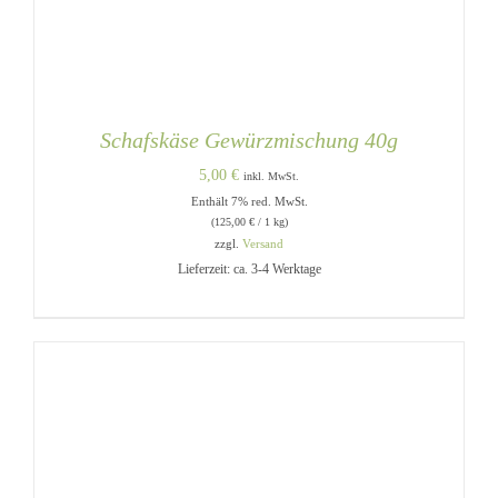
Schafskäse Gewürzmischung 40g
5,00
€
inkl. MwSt.
Enthält 7% red. MwSt.
(
125,00
€
/ 1 kg)
zzgl.
Versand
Lieferzeit: ca. 3-4 Werktage
IN DEN WARENKORB
/
DETAILS