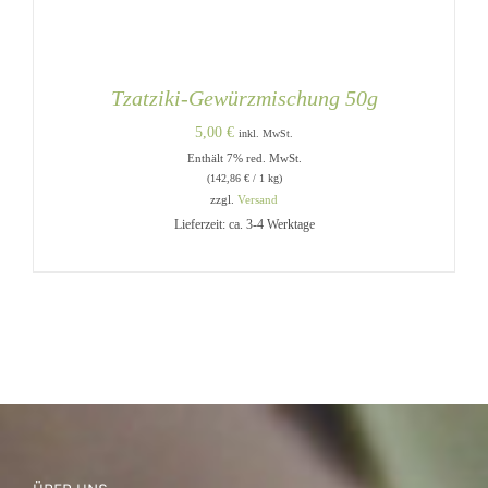
Tzatziki-Gewürzmischung 50g
5,00
€
inkl. MwSt.
Enthält 7% red. MwSt.
(
142,86
€
/ 1 kg)
zzgl.
Versand
Lieferzeit: ca. 3-4 Werktage
IN DEN WARENKORB
/
DETAILS