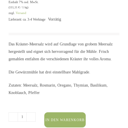
Enthält 7% red. MwSt.
(
111,11
€
/ 1 kg)
zzgl.
Versand
Vorrätig
Lieferzeit: ca. 3-4 Werktage
Das Kräuter-Meersalz wird auf Grundlage von grobem Meersalz
hergestellt und eignet sich hervorragend für die Mühle. Frisch
gemahlen entfalten die verschiedenen Kräuter ihr volles Aroma.
Die Gewürzmühle hat drei einstellbare Mahlgrade.
Zutaten: Meersalz, Rosmarin, Oregano, Thymian, Basilikum,
Knoblauch, Pfeffer
IN DEN WARENKORB
Kräuter-
Meersalz