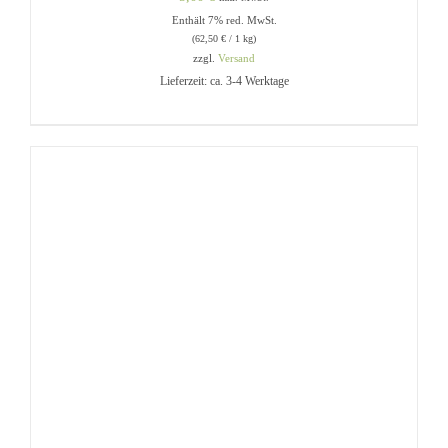
Enthält 7% red. MwSt.
(
62,50
€
/ 1 kg)
zzgl.
Versand
Lieferzeit: ca. 3-4 Werktage
IN DEN WARENKORB
/
DETAILS