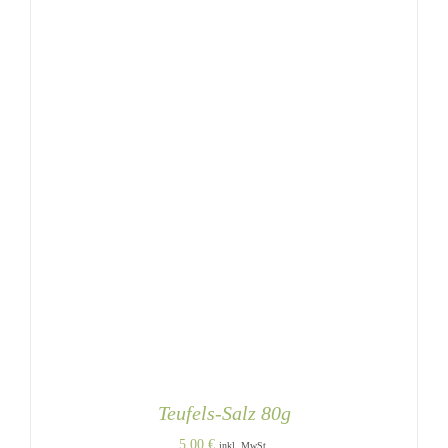
Teufels-Salz 80g
5,00
€
inkl. MwSt.