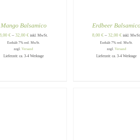
Mango Balsamico
Erdbeer Balsamic
Preisspanne:
Preisspann
8,00
€
–
32,00
€
8,00
€
–
32,00
€
inkl. MwSt.
inkl. MwSt
Enthält 7% red. MwSt.
8,00 €
Enthält 7% red. MwSt.
8,00 €
zzgl.
Versand
zzgl.
Versand
bis
bis
Lieferzeit: ca. 3-4 Werktage
Lieferzeit: ca. 3-4 Werktage
32,00 €
32,00 €
DIESES
USFÜHRUNG WÄHLEN
/
AUSFÜHRUNG WÄHLEN
PRODUKT
QUICK VIEW
QUICK VIEW
WEIST
MEHRERE
VARIANTEN
AUF.
DIE
OPTIONEN
KÖNNEN
AUF
DER
PRODUKTSEITE
GEWÄHLT