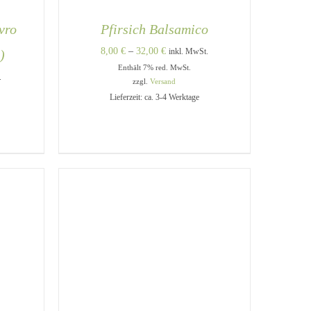
vro
Pfirsich Balsamico
Preisspanne:
8,00
€
–
32,00
€
)
inkl. MwSt.
Enthält 7% red. MwSt.
8,00 €
e:
.
zzgl.
Versand
bis
Lieferzeit: ca. 3-4 Werktage
32,00 €
DIESES
DIESES
/
AUSFÜHRUNG WÄHLEN
/
PRODUKT
PRODUKT
QUICK VIEW
WEIST
WEIST
MEHRERE
MEHRERE
VARIANTEN
VARIANTEN
AUF.
AUF.
DIE
DIE
OPTIONEN
OPTIONEN
KÖNNEN
KÖNNEN
AUF
AUF
DER
DER
PRODUKTSEITE
PRODUKTSEITE
GEWÄHLT
GEWÄHLT
WERDEN
WERDEN