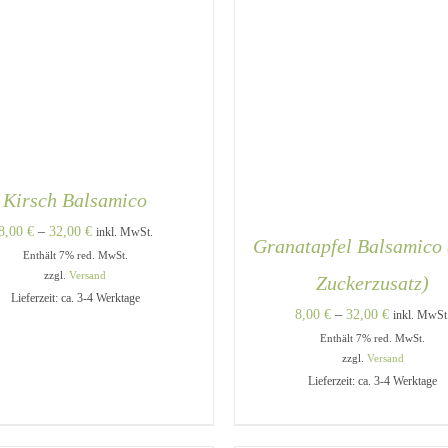
Kirsch Balsamico
Preisspanne:
8,00
€
–
32,00
€
inkl. MwSt.
Granatapfel Balsamico
Enthält 7% red. MwSt.
8,00 €
zzgl.
Versand
Zuckerzusatz)
bis
Lieferzeit: ca. 3-4 Werktage
32,00 €
Preisspann
8,00
€
–
32,00
€
inkl. MwSt
DIESES
Enthält 7% red. MwSt.
8,00 €
USFÜHRUNG WÄHLEN
/
PRODUKT
QUICK VIEW
zzgl.
Versand
bis
WEIST
Lieferzeit: ca. 3-4 Werktage
MEHRERE
32,00 €
VARIANTEN
AUSFÜHRUNG WÄHLEN
AUF.
QUICK VIEW
DIE