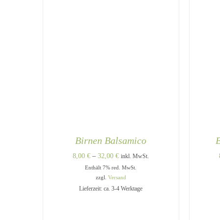
WERDEN
Birnen Balsamico
Preisspanne:
8,00
€
–
32,00
€
inkl. MwSt.
Enthält 7% red. MwSt.
8,00 €
zzgl.
Versand
bis
Lieferzeit: ca. 3-4 Werktage
32,00 €
DIESES