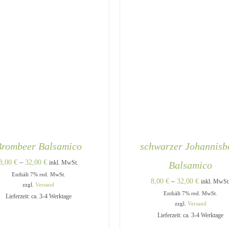
WERDEN
Brombeer Balsamico
schwarzer Johannisb
Preisspanne:
8,00
€
–
32,00
€
inkl. MwSt.
Balsamico
Enthält 7% red. MwSt.
8,00 €
Preisspann
8,00
€
–
32,00
€
inkl. MwSt
zzgl.
Versand
bis
Enthält 7% red. MwSt.
8,00 €
Lieferzeit: ca. 3-4 Werktage
32,00 €
zzgl.
Versand
bis
Lieferzeit: ca. 3-4 Werktage
32,00 €
DIESES