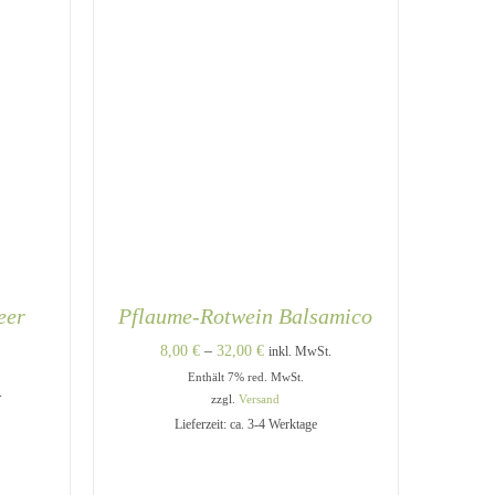
WERDEN
WERDEN
eer
Pflaume-Rotwein Balsamico
Preisspanne:
8,00
€
–
32,00
€
inkl. MwSt.
Enthält 7% red. MwSt.
8,00 €
e:
.
zzgl.
Versand
bis
Lieferzeit: ca. 3-4 Werktage
32,00 €
DIESES
DIESES