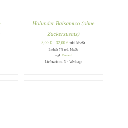
o
Holunder Balsamico (ohne
e:
.
Zuckerzusatz)
Preisspanne:
8,00
€
–
32,00
€
inkl. MwSt.
Enthält 7% red. MwSt.
8,00 €
zzgl.
Versand
bis
Lieferzeit: ca. 3-4 Werktage
32,00 €
DIESES
DIESES
/
AUSFÜHRUNG WÄHLEN
/
PRODUKT
PRODUKT
QUICK VIEW
WEIST
WEIST
MEHRERE
MEHRERE
VARIANTEN
VARIANTEN
AUF.
AUF.
DIE
DIE
OPTIONEN
OPTIONEN
KÖNNEN
KÖNNEN
AUF
AUF
DER
DER
PRODUKTSEITE
PRODUKTSEITE
GEWÄHLT
GEWÄHLT