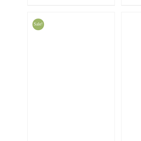
AUSFÜHRUNG WÄHLEN
/
A
PRODUKT
QUICK VIEW
WEIST
MEHRERE
VARIANTEN
Sale!
AUF.
DIE
OPTIONEN
KÖNNEN
AUF
DER
PRODUKTSEITE
GEWÄHLT
WERDEN