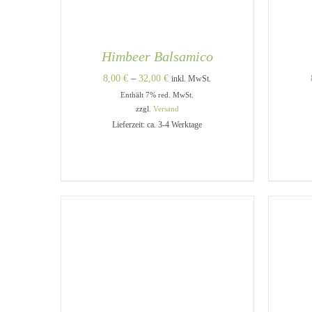
Himbeer Balsamico
Preisspanne:
8,00
€
–
32,00
€
inkl. MwSt.
Enthält 7% red. MwSt.
8,00 €
zzgl.
Versand
bis
Lieferzeit: ca. 3-4 Werktage
32,00 €
DIESES
AUSFÜHRUNG WÄHLEN
/
A
PRODUKT
QUICK VIEW
WEIST
MEHRERE
VARIANTEN
AUF.
DIE
OPTIONEN
KÖNNEN
AUF
DER
PRODUKTSEITE
GEWÄHLT