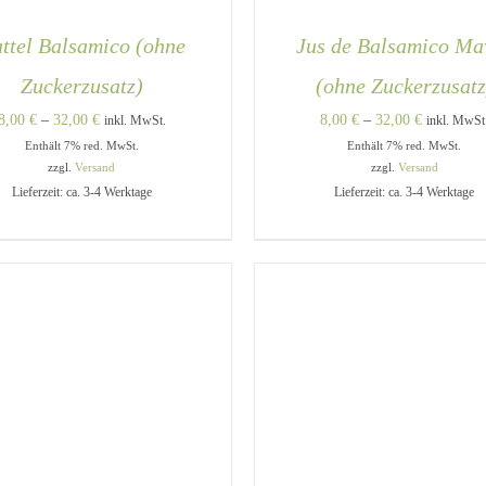
ttel Balsamico (ohne
Jus de Balsamico Ma
Zuckerzusatz)
(ohne Zuckerzusatz
Preisspanne:
Preisspann
8,00
€
–
32,00
€
8,00
€
–
32,00
€
inkl. MwSt.
inkl. MwSt
Enthält 7% red. MwSt.
8,00 €
Enthält 7% red. MwSt.
8,00 €
zzgl.
Versand
zzgl.
Versand
bis
bis
Lieferzeit: ca. 3-4 Werktage
Lieferzeit: ca. 3-4 Werktage
32,00 €
32,00 €
DIESES
USFÜHRUNG WÄHLEN
/
AUSFÜHRUNG WÄHLEN
PRODUKT
QUICK VIEW
QUICK VIEW
WEIST
MEHRERE
VARIANTEN
AUF.
DIE
OPTIONEN
KÖNNEN
AUF
DER
PRODUKTSEITE
GEWÄHLT
WERDEN