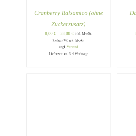
Cranberry Balsamico (ohne
Da
Zuckerzusatz)
Preisspanne:
8,00
€
–
28,00
€
inkl. MwSt.
Enthält 7% red. MwSt.
8,00 €
zzgl.
Versand
bis
Lieferzeit: ca. 3-4 Werktage
28,00 €
DIESES
AUSFÜHRUNG WÄHLEN
/
A
PRODUKT
QUICK VIEW
WEIST
MEHRERE
VARIANTEN
AUF.
DIE
OPTIONEN
KÖNNEN
AUF
DER
PRODUKTSEITE
GEWÄHLT
WERDEN