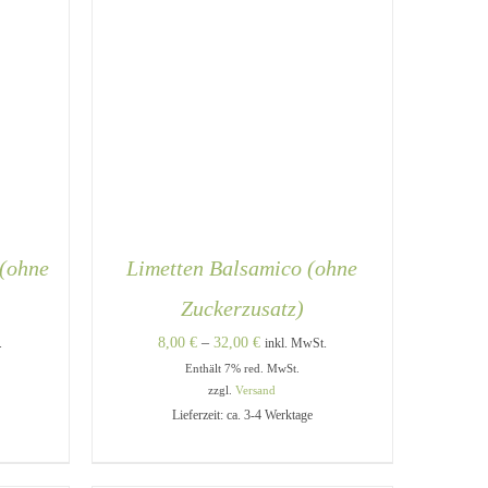
 (ohne
Limetten Balsamico (ohne
Zuckerzusatz)
e:
Preisspanne:
8,00
€
–
32,00
€
.
inkl. MwSt.
Enthält 7% red. MwSt.
8,00 €
zzgl.
Versand
bis
Lieferzeit: ca. 3-4 Werktage
32,00 €
DIESES
DIESES
/
AUSFÜHRUNG WÄHLEN
/
PRODUKT
PRODUKT
QUICK VIEW
WEIST
WEIST