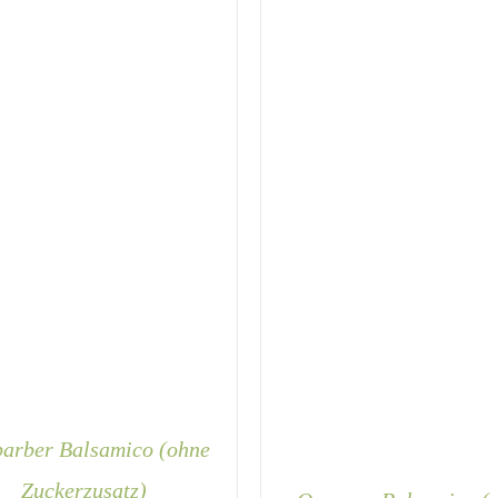
OPTIONEN
KÖNNEN
AUF
DER
PRODUKTSEITE
GEWÄHLT
WERDEN
arber Balsamico (ohne
Zuckerzusatz)