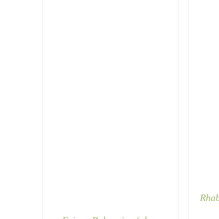
OPTIONEN
KÖNNEN
AUF
DER
PRODUKTSEITE
GEWÄHLT
WERDEN
Rhab