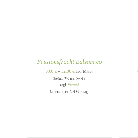
Passionsfrucht Balsamico
Preisspanne:
8,00
€
–
32,00
€
inkl. MwSt.
Enthält 7% red. MwSt.
8,00 €
zzgl.
Versand
bis
Lieferzeit: ca. 3-4 Werktage
32,00 €
DIESES
AUSFÜHRUNG WÄHLEN
/
A
PRODUKT
QUICK VIEW
WEIST
MEHRERE
VARIANTEN
AUF.
DIE