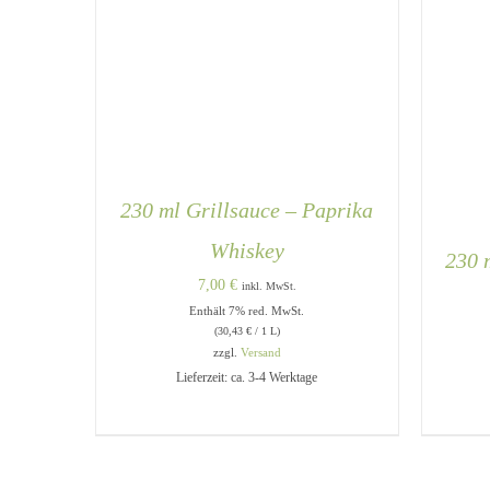
230 ml Grillsauce – Paprika
Whiskey
230 
7,00
€
inkl. MwSt.
Enthält 7% red. MwSt.
(
30,43
€
/ 1 L)
zzgl.
Versand
IN DEN WARENKORB
/
QUICK
Lieferzeit: ca. 3-4 Werktage
VIEW
IN 