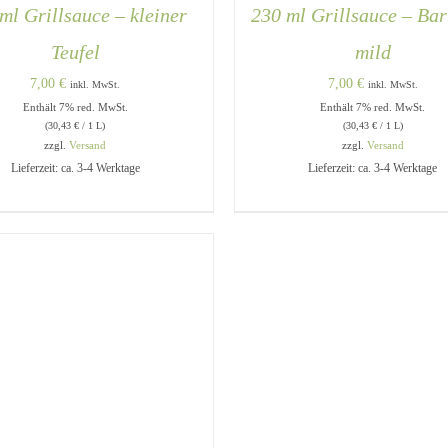
ml Grillsauce – kleiner
230 ml Grillsauce – Ba
Teufel
mild
7,00
€
7,00
€
inkl. MwSt.
inkl. MwSt.
Enthält 7% red. MwSt.
Enthält 7% red. MwSt.
(
30,43
€
/ 1 L)
(
30,43
€
/ 1 L)
zzgl.
Versand
zzgl.
Versand
DEN WARENKORB
/
QUICK
IN DEN WARENKORB
/
Q
Lieferzeit: ca. 3-4 Werktage
Lieferzeit: ca. 3-4 Werktage
VIEW
VIEW