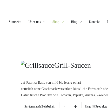
Skip
to
content
Startseite
Über uns
Shop
Blog
Kontakt
Grill-Saucen
auf Paprika-Basis von mild bis feurig scharf
natürlich ohne Geschmacksverstärker, künstliche Farbstoffe od
Dafür frische Produkte wie Tomaten, Paprika, Ananas, Zwieb
Sortieren nach
Beliebtheit
Zeige
48 Produkte