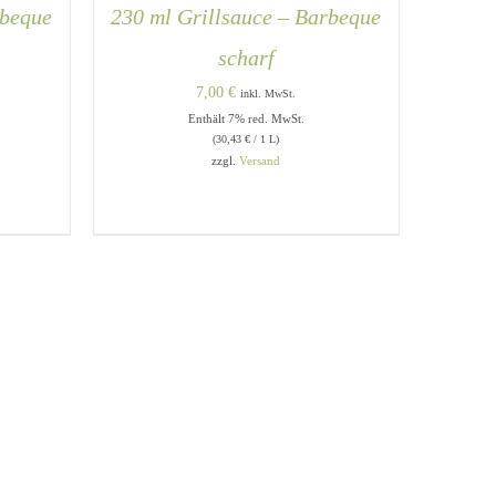
rbeque
230 ml Grillsauce – Barbeque
scharf
7,00
€
inkl. MwSt.
Enthält 7% red. MwSt.
(
30,43
€
/ 1 L)
zzgl.
Versand
UICK
QUICK VIEW