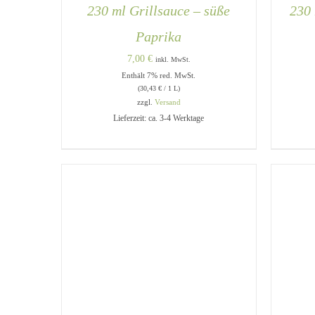
230 ml Grillsauce – süße
230 
Paprika
7,00
€
inkl. MwSt.
Enthält 7% red. MwSt.
(
30,43
€
/ 1 L)
zzgl.
Versand
IN DEN WARENKORB
/
QUICK
IN 
Lieferzeit: ca. 3-4 Werktage
VIEW