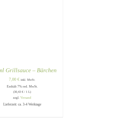
ml Grillsauce – Bärchen
7,00
€
inkl. MwSt.
Enthält 7% red. MwSt.
(
30,43
€
/ 1 L)
zzgl.
Versand
Lieferzeit: ca. 3-4 Werktage
DEN WARENKORB
/
QUICK
VIEW