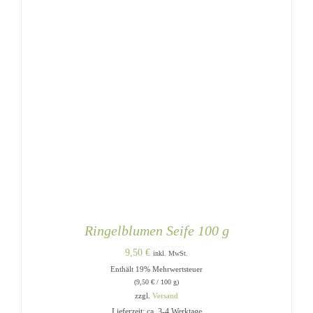
Ringelblumen Seife 100 g
9,50
€
inkl. MwSt.
Enthält 19% Mehrwertsteuer
(
9,50
€
/ 100 g)
zzgl.
Versand
Lieferzeit: ca. 3-4 Werktage