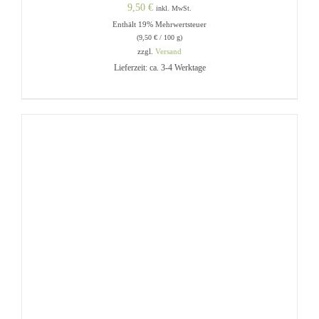
9,50
€
inkl. MwSt.
Enthält 19% Mehrwertsteuer
(
9,50
€
/ 100 g)
zzgl.
Versand
Lieferzeit: ca. 3-4 Werktage
IN DEN WARENKORB
/
DETAILS