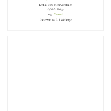
Enthält 19% Mehrwertsteuer
(
9,50
€
/ 100 g)
zzgl.
Versand
Lieferzeit: ca. 3-4 Werktage
IN DEN WARENKORB
/
DETAILS