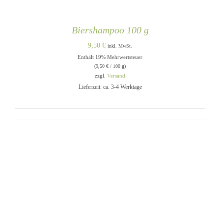
Biershampoo 100 g
9,50
€
inkl. MwSt.
Enthält 19% Mehrwertsteuer
(
9,50
€
/ 100 g)
zzgl.
Versand
Lieferzeit: ca. 3-4 Werktage
IN DEN WARENKORB
/
DETAILS