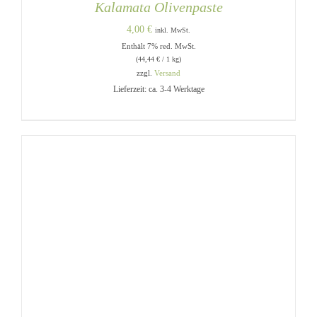
Kalamata Olivenpaste
4,00
€
inkl. MwSt.
Enthält 7% red. MwSt.
(
44,44
€
/ 1 kg)
zzgl.
Versand
Lieferzeit: ca. 3-4 Werktage
IN DEN WARENKORB
/
DETAILS