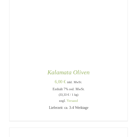
Kalamata Oliven
6,00
€
inkl. MwSt.
Enthält 7% red. MwSt.
(
33,33
€
/ 1 kg)
zzgl.
Versand
Lieferzeit: ca. 3-4 Werktage
IN DEN WARENKORB
/
DETAILS