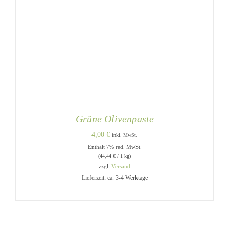
Grüne Olivenpaste
4,00
€
inkl. MwSt.
Enthält 7% red. MwSt.
(
44,44
€
/ 1 kg)
zzgl.
Versand
Lieferzeit: ca. 3-4 Werktage
IN DEN WARENKORB
/
DETAILS