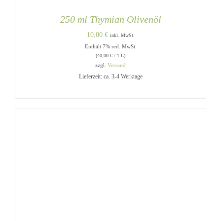
250 ml Thymian Olivenöl
10,00
€
inkl. MwSt.
Enthält 7% red. MwSt.
(
40,00
€
/ 1 L)
zzgl.
Versand
Lieferzeit: ca. 3-4 Werktage
IN DEN WARENKORB
/
DETAILS