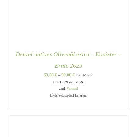
Denzel natives Olivenöl extra – Kanister –
Ernte 2025
Preisspanne:
60,00
€
–
99,00
€
inkl. MwSt.
Enthält 7% red. MwSt.
60,00 €
zzgl.
Versand
bis
Lieferzeit: sofort lieferbar
99,00 €
DIESES
AUSFÜHRUNG WÄHLEN
/
PRODUKT
DETAILS