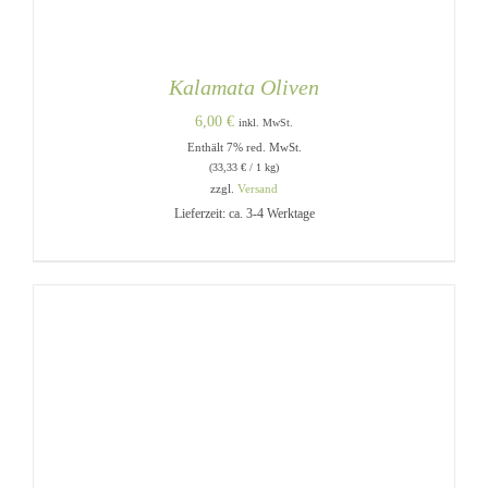
Kalamata Oliven
6,00
€
inkl. MwSt.
Enthält 7% red. MwSt.
(
33,33
€
/ 1 kg)
zzgl.
Versand
Lieferzeit: ca. 3-4 Werktage
IN DEN WARENKORB
/
DETAILS