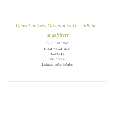
Denzel natives Olivenöl extra – 500ml –
ungefiltert
15,00
€
inkl. MwSt.
Enthält 7% red. MwSt.
(
30,00
€
/ 1 L)
zzgl.
Versand
Lieferzeit: sofort lieferbar
IN DEN WARENKORB
/
DETAILS