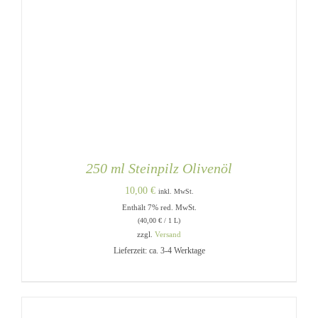
250 ml Steinpilz Olivenöl
10,00
€
inkl. MwSt.
Enthält 7% red. MwSt.
(
40,00
€
/ 1 L)
zzgl.
Versand
Lieferzeit: ca. 3-4 Werktage