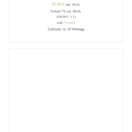
95,00
€
inkl. MwSt.
Enthält 7% red. MwSt.
(
190,00
€
/ 1 L)
zzgl.
Versand
Lieferzeit: ca. 14 Werktage
IN DEN WARENKORB
/
DETAILS