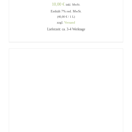
10,00
€
inkl. MwSt.
Enthält 7% red. MwSt.
(
40,00
€
/ 1 L)
zzgl.
Versand
Lieferzeit: ca. 3-4 Werktage
IN DEN WARENKORB
/
DETAILS