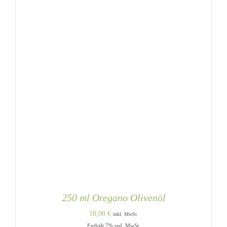
250 ml Oregano Olivenöl
10,00
€
inkl. MwSt.
Enthält 7% red. MwSt.