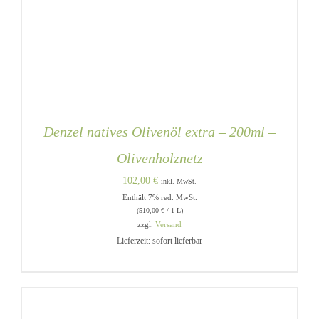
Denzel natives Olivenöl extra – 200ml –
Olivenholznetz
102,00
€
inkl. MwSt.
Enthält 7% red. MwSt.
(
510,00
€
/ 1 L)
zzgl.
Versand
Lieferzeit: sofort lieferbar
IN DEN WARENKORB
/