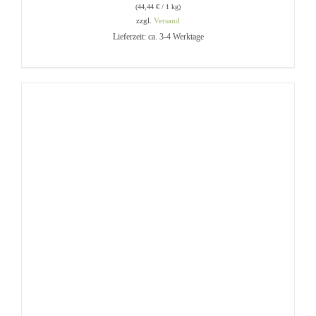
(
44,44
€
/ 1 kg)
zzgl.
Versand
Lieferzeit: ca. 3-4 Werktage
IN DEN WARENKORB
/
DETAILS