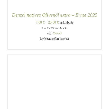
Denzel natives Olivenöl extra – Ernte 2025
Preisspanne:
7,00
€
–
20,00
€
inkl. MwSt.
Enthält 7% red. MwSt.
7,00 €
zzgl.
Versand
bis
Lieferzeit: sofort lieferbar
20,00 €
DIESES
AUSFÜHRUNG WÄHLEN
/
PRODUKT
DETAILS
WEIST
MEHRERE
VARIANTEN
AUF.
DIE
OPTIONEN
KÖNNEN