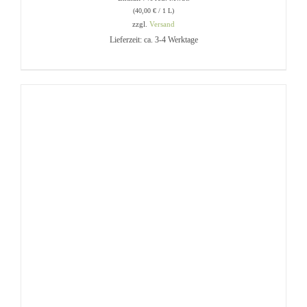
(
40,00
€
/ 1 L)
zzgl.
Versand
Lieferzeit: ca. 3-4 Werktage
IN DEN WARENKORB
/
DETAILS