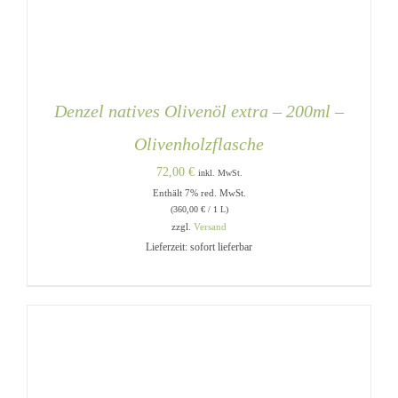
Denzel natives Olivenöl extra – 200ml –
Olivenholzflasche
72,00
€
inkl. MwSt.
Enthält 7% red. MwSt.
(
360,00
€
/ 1 L)
zzgl.
Versand
Lieferzeit: sofort lieferbar
IN DEN WARENKORB
/
DETAILS