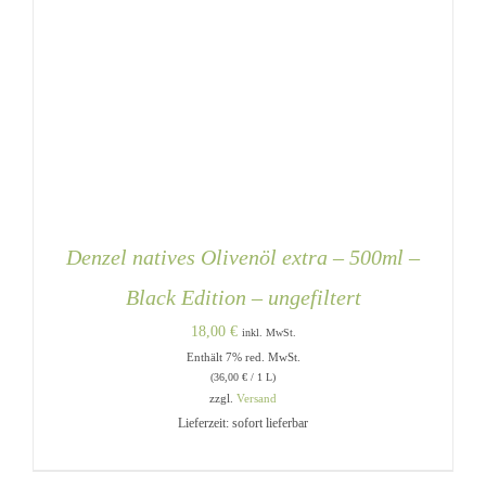
Denzel natives Olivenöl extra – 500ml –
Black Edition – ungefiltert
18,00
€
inkl. MwSt.
Enthält 7% red. MwSt.
(
36,00
€
/ 1 L)
zzgl.
Versand
Lieferzeit: sofort lieferbar