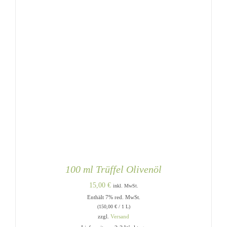
100 ml Trüffel Olivenöl
15,00
€
inkl. MwSt.
Enthält 7% red. MwSt.
(
150,00
€
/ 1 L)
zzgl.
Versand