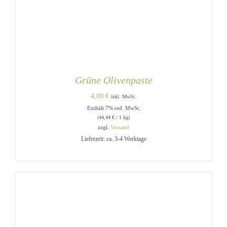
Grüne Olivenpaste
4,00
€
inkl. MwSt.
Enthält 7% red. MwSt.
(
44,44
€
/ 1 kg)
zzgl.
Versand
Lieferzeit: ca. 3-4 Werktage
IN DEN WARENKORB
/
DETAILS