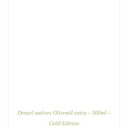
AUF
DER
PRODUKTSEITE
GEWÄHLT
WERDEN
Denzel natives Olivenöl extra – 500ml –
Gold Edition