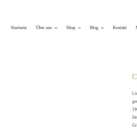
Skip
to
content
Startseite
Über uns
Shop
Blog
Kontakt
C
Li
ge
TK
De
Gr