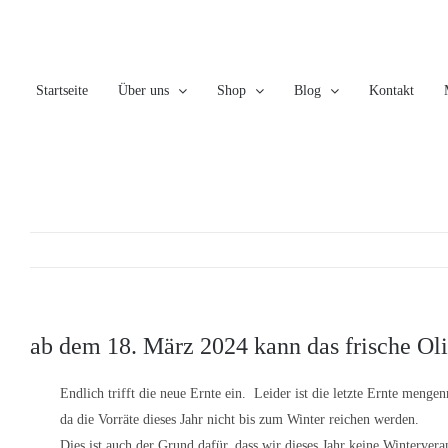
Skip
to
content
Startseite
Über uns
Shop
Blog
Kontakt
ab dem 18. März 2024 kann das frische Oli
Endlich trifft die neue Ernte ein. Leider ist die letzte Ernte mengen
da die Vorräte dieses Jahr nicht bis zum Winter reichen werden.
Dies ist auch der Grund dafür, dass wir dieses Jahr keine Winterve