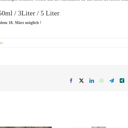
l / 3Liter / 5 Liter
 dem 18. März möglich !
re
Facebook
X
LinkedIn
WhatsApp
Telegr
X