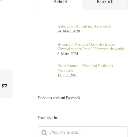
Beliebt
Kürzlich
Auberginen-Auflauf mit Hackfleisch
24. März. 2020
ab dem 18. März 2024 kann das frische
Olivenöl aus der Ernte 2023 verschickt werden!
6. März. 2024
Neuer Partner – Eßbahnhof Rietberger
Markthalle
12. Juli. 2018
am
ing
E-
Mail
Finde uns auch auf Facebook
Produktsuche:
Products
search