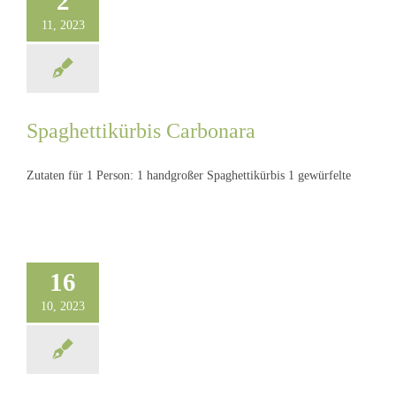
2
11, 2023
Spaghettikürbis Carbonara
Spaghettikürbis
Zutaten für 1 Person: 1 handgroßer Spaghettikürbis 1 gewürfelte
Carbonara
16
10, 2023