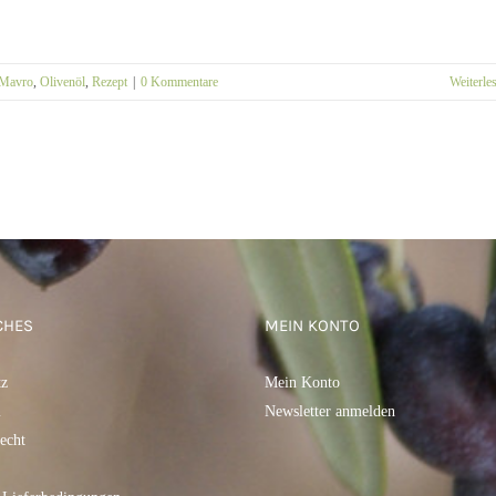
Mavro
,
Olivenöl
,
Rezept
|
0 Kommentare
Weiterle
CHES
MEIN KONTO
tz
Mein Konto
m
Newsletter anmelden
echt