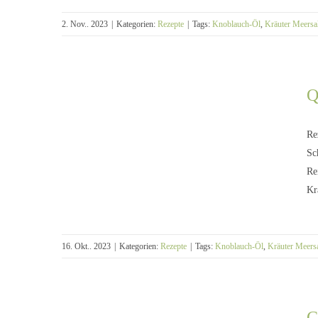
2. Nov.. 2023
|
Kategorien:
Rezepte
|
Tags:
Knoblauch-Öl
,
Kräuter Meersa
Q
Spaghettikürbis Carbonara
Re
Sc
Re
Kr
16. Okt.. 2023
|
Kategorien:
Rezepte
|
Tags:
Knoblauch-Öl
,
Kräuter Meers
Quiche mit Hackfleisch
C