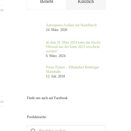
Beliebt
Kürzlich
sen
Auberginen-Auflauf mit Hackfleisch
24. März. 2020
ab dem 18. März 2024 kann das frische
Olivenöl aus der Ernte 2023 verschickt
werden!
6. März. 2024
Neuer Partner – Eßbahnhof Rietberger
Markthalle
12. Juli. 2018
Finde uns auch auf Facebook
sen
Produktsuche:
Products
search