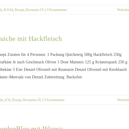
lz
,
KW44
,
Rezept
,
Rosmarin-Öl
|
0 Kommentare
Weiterle
uiche mit Hackfleisch
zept Zutaten für 4 Personen: 1 Packung Quicheteig 500g Hackfleisch 250g
hafkäse Je nach Geschmack Oliven 1 Dose Maismix 125 g Kräuterquark 250 g
ibekäse 3 Eier Denzel Olivenöl mit Rosmarin Denzel Olivenöl mit Knoblauch
äuter-Meersalz von Denzel Zubereitung: Backofen
alz
,
KW
,
Rezept
,
Rosmarin-Öl
|
0 Kommentare
Weiterle
ordonBleu mit Pilzreis