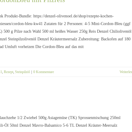
nk Produkt-Bundle: https://denzel-olivenoel.de/shop/rezepte-kochen-
niessen/cordon-bleu-kw41 Zutaten für 2 Personen: 4-5 Mini-Cordon-Bleu (ggf
) 500 g Pilze nach Wahl 500 ml heißes Wasser 250g Reis Denzel Chiliolivenöl
nzel Steinpilzolivenöl Denzel Kräutermeersalz Zubereitung: Backofen auf 180
ad Umluft vorheizen Die Cordon-Bleu auf das mit
1
,
Rezept
,
Steinpilzöl
|
0 Kommentare
Weiterle
oblauchzehe 1/2 Zwiebel 500g Asiagemüse (TK) Sprossenmischung 250ml
ili-Öl 50ml Denzel Mavro-Balsamico 5-6 TL Denzel Kräuter-Meersalz