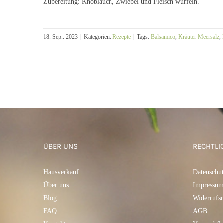
Zubereitung: Knoblauch, Zwiebel und Fleisch würfeln.
18. Sep.. 2023
|
Kategorien:
Rezepte
|
Tags:
Balsamico
,
Kräuter Meersalz
,
ÜBER UNS
RECHTLI
Hausverkauf
Datenschu
Über uns
Impressu
Blog
Widerrufsr
FAQ
AGB