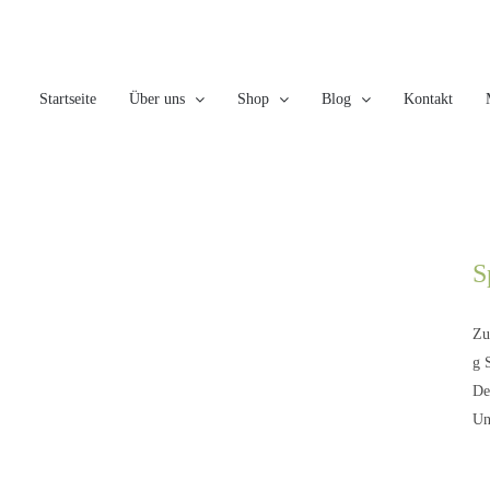
Skip
to
content
Startseite
Über uns
Shop
Blog
Kontakt
S
Zu
g 
De
Un